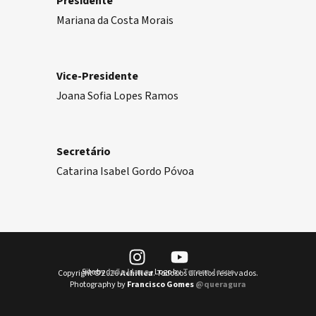
Presidente
Mariana da Costa Morais
Vice-Presidente
Joana Sofia Lopes Ramos
Secretário
Catarina Isabel Gordo Póvoa
Site by
João Llano
• Logo by
Teresa Jesus
Copyright © 2026
Achillea
. Todos os direitos reservados.
Photography by
Francisco Gomes
@queragura